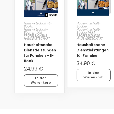
Hauswirtschaft -E-
Hauswirtschaft-
Books
,
Bücher
,
Hauswirtschaft-
Hauswirtschaft-
Bücher VNM
,
Bücher VNM
,
PROFESSIONELLE
PROFESSIONELLE
HAUSWIRTSCHAFT
HAUSWIRTSCHAFT
Haushaltsnahe
Haushaltsnahe
Dienstleistungen
Dienstleistungen
für Familien – E-
für Familien
Book
34,90
€
24,99
€
In den
Warenkorb
In den
Warenkorb