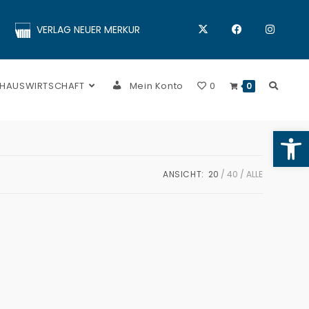
VERLAG NEUER MERKUR
 HAUSWIRTSCHAFT
Mein Konto
0
0
Op
ANSICHT:
20
40
ALLE