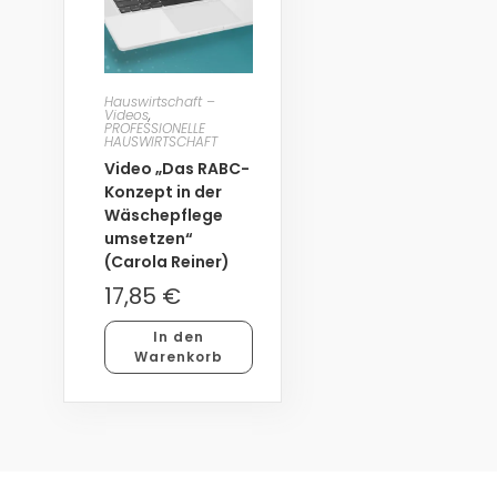
Hauswirtschaft –
Videos
,
PROFESSIONELLE
HAUSWIRTSCHAFT
Video „Das RABC-
Konzept in der
Wäschepflege
umsetzen“
(Carola Reiner)
17,85
€
In den
Warenkorb