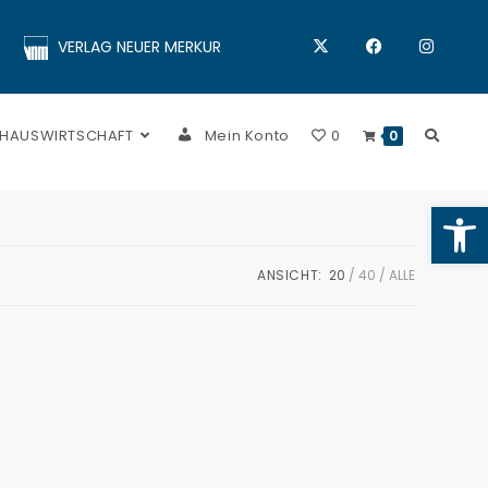
VERLAG NEUER MERKUR
 HAUSWIRTSCHAFT
Mein Konto
0
0
Op
ANSICHT:
20
40
ALLE