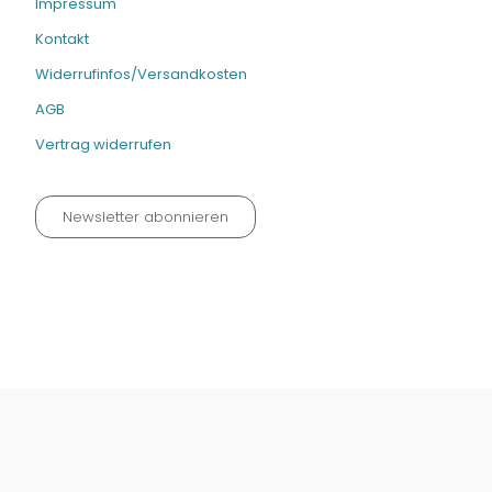
Impressum
Kontakt
Widerrufinfos/Versandkosten
AGB
Vertrag widerrufen
Newsletter abonnieren
Datenschutz neu 2024
Impressum
Kontakt
Widerrufinfos / Versandkosten
AGB
Vertrag widerrufen
© Fachmedien-direkt.de | Verlag Neuer Merkur