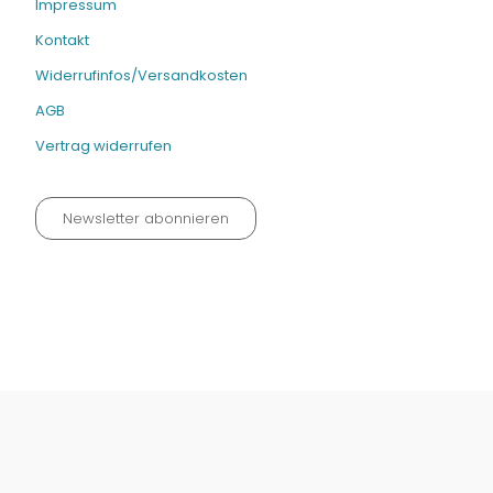
Impressum
Kontakt
Widerrufinfos/Versandkosten
AGB
Vertrag widerrufen
Newsletter abonnieren
Datenschutz neu 2024
Impressum
Kontakt
Widerrufinfos / Versandkosten
AGB
Vertrag widerrufen
© Fachmedien-direkt.de | Verlag Neuer Merkur