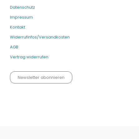
Datenschutz
Impressum
Kontakt
Widerrufinfos/Versandkosten
AGB
Vertrag widerrufen
Newsletter abonnieren
Datenschutz neu 2024
Impressum
Kontakt
Widerrufinfos / Versandkosten
AGB
Vertrag widerrufen
© Fachmedien-direkt.de | Verlag Neuer Merkur