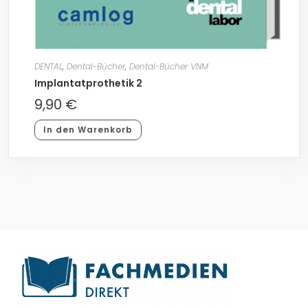
DENTAL
,
Dental-Bücher
,
Dental-Bücher VNM
Implantatprothetik 2
9,90
€
In den Warenkorb