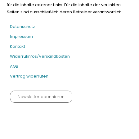
für die Inhalte externer Links. Für die Inhalte der verlinkten
Seiten sind ausschließlich deren Betreiber verantwortlich.
Datenschutz
Impressum
Kontakt
Widerrufinfos/Versandkosten
AGB
Vertrag widerrufen
Newsletter abonnieren
Datenschutz neu 2024
Impressum
Kontakt
Widerrufinfos / Versandkosten
AGB
Vertrag widerrufen
© Fachmedien-direkt.de | Verlag Neuer Merkur