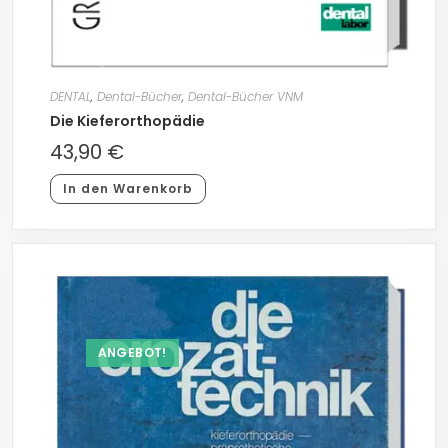
DENTAL
,
Dental-Bücher
,
Dental-Bücher VNM
Die Kieferorthopädie
43,90
€
In den Warenkorb
ANGEBOT!