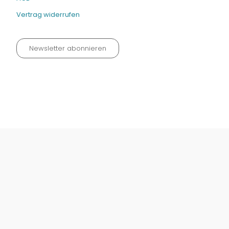
Vertrag widerrufen
Newsletter abonnieren
Datenschutz neu 2024
Impressum
Kontakt
Widerrufinfos / Versandkosten
AGB
Vertrag widerrufen
© Fachmedien-direkt.de | Verlag Neuer Merkur