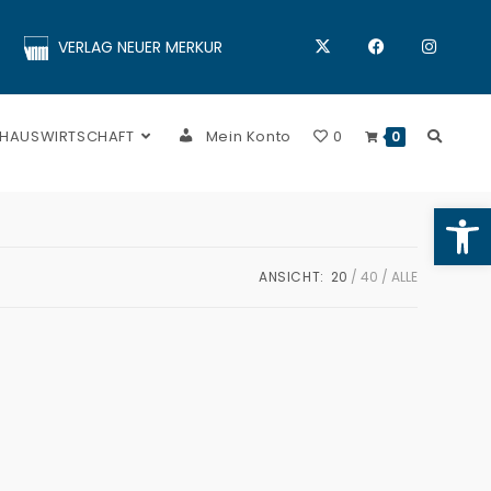
VERLAG NEUER MERKUR
 HAUSWIRTSCHAFT
Mein Konto
0
0
Op
ANSICHT:
20
40
ALLE