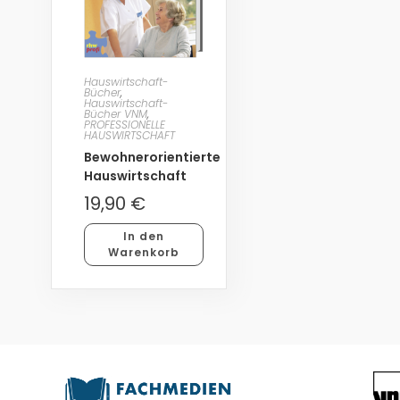
Hauswirtschaft-
Bücher
,
Hauswirtschaft-
Bücher VNM
,
PROFESSIONELLE
HAUSWIRTSCHAFT
Bewohnerorientierte
Hauswirtschaft
19,90
€
In den
Warenkorb