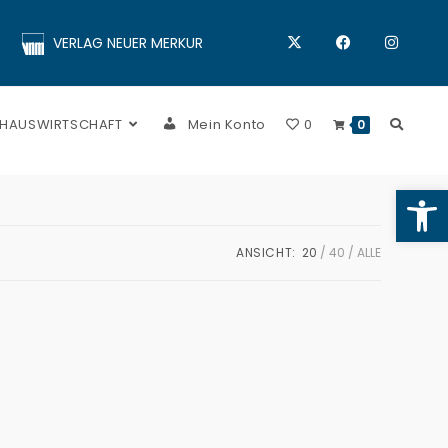
VERLAG NEUER MERKUR
 HAUSWIRTSCHAFT
Mein Konto
0
0
Op
ANSICHT:
20
40
ALLE