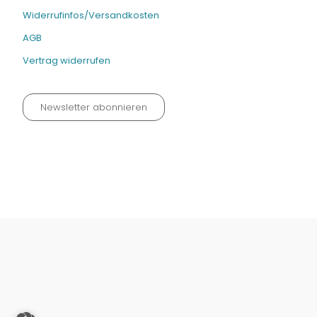
Widerrufinfos/Versandkosten
AGB
Vertrag widerrufen
Newsletter abonnieren
Datenschutz neu 2024
Impressum
Kontakt
Widerrufinfos / Versandkosten
AGB
Vertrag widerrufen
© Fachmedien-direkt.de | Verlag Neuer Merkur