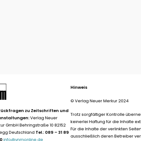
Hinweis
© Verlag Neuer Merkur 2024
Rückfragen zu Zeitschriften und
Trotz sorgfältiger Kontrolle übern
anstaltungen:
Verlag Neuer
keinerlei Haftung für die Inhalte ext
ur GmbH Behringstraße 10 82152
Für die Inhalte der verlinkten Seite
egg Deutschland
Tel.: 089 – 31 89
ausschließlich deren Betreiber ver
-0
info@vnmonline.de