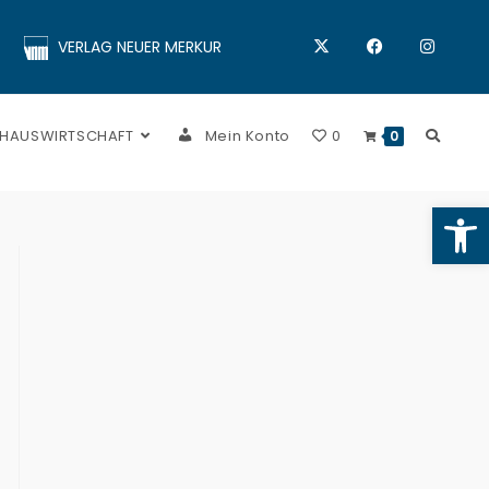
VERLAG NEUER MERKUR
 HAUSWIRTSCHAFT
Mein Konto
0
0
Op