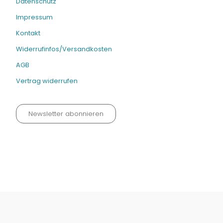
Datenschutz
Impressum
Kontakt
Widerrufinfos/Versandkosten
AGB
Vertrag widerrufen
Newsletter abonnieren
Datenschutz neu 2024
Impressum
Kontakt
Widerrufinfos / Versandkosten
AGB
Vertrag widerrufen
© Fachmedien-direkt.de | Verlag Neuer Merkur