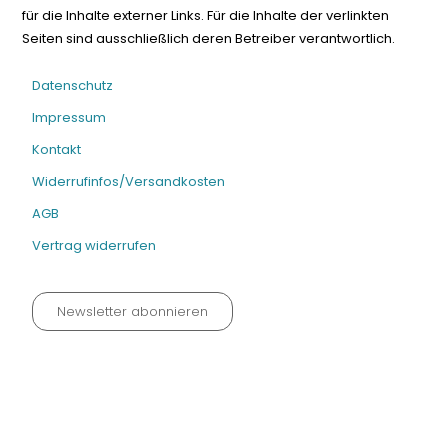
für die Inhalte externer Links. Für die Inhalte der verlinkten
Seiten sind ausschließlich deren Betreiber verantwortlich.
Datenschutz
Impressum
Kontakt
Widerrufinfos/Versandkosten
AGB
Vertrag widerrufen
Newsletter abonnieren
Datenschutz neu 2024
Impressum
Kontakt
Widerrufinfos / Versandkosten
AGB
Vertrag widerrufen
© Fachmedien-direkt.de | Verlag Neuer Merkur