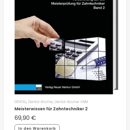
DENTAL
,
Dental-Bücher
,
Dental-Bücher VNM
Meisterwissen für Zahntechniker 2
69,90
€
In den Warenkorb