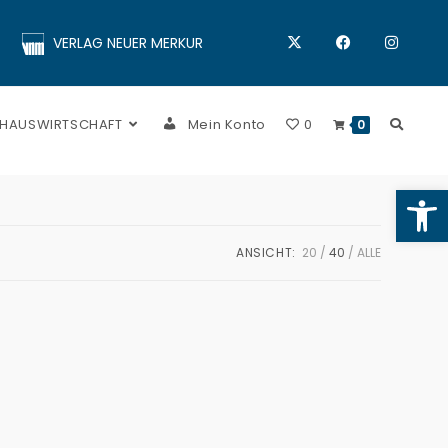
VERLAG NEUER MERKUR
 HAUSWIRTSCHAFT
Mein Konto
0
0
Op
ANSICHT:
20
40
ALLE