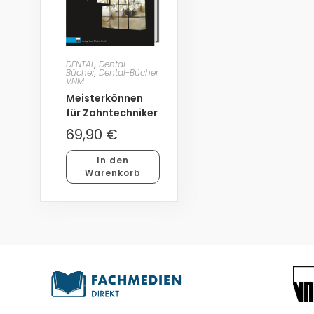
DENTAL
,
Dental-
Bücher
,
Dental-Bücher
VNM
Meisterkönnen
für Zahntechniker
69,90
€
In den
Warenkorb