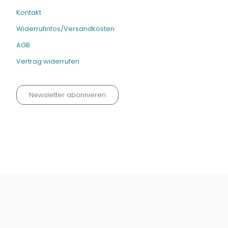
Kontakt
Widerrufinfos/Versandkosten
AGB
Vertrag widerrufen
Newsletter abonnieren
Datenschutz neu 2024
Impressum
Kontakt
Widerrufinfos / Versandkosten
AGB
Vertrag widerrufen
© Fachmedien-direkt.de | Verlag Neuer Merkur