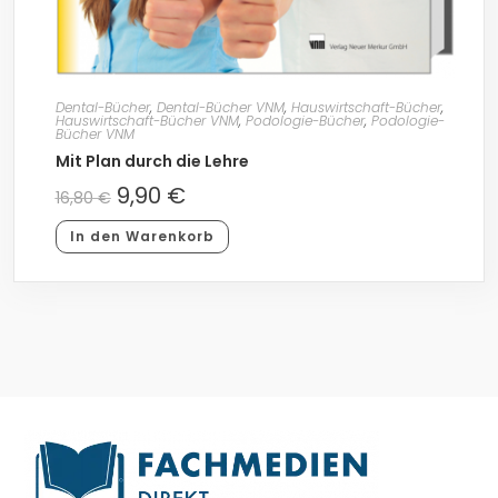
Dental-Bücher
,
Dental-Bücher VNM
,
Hauswirtschaft-Bücher
,
Hauswirtschaft-Bücher VNM
,
Podologie-Bücher
,
Podologie-
Bücher VNM
Mit Plan durch die Lehre
9,90
€
16,80
€
In den Warenkorb