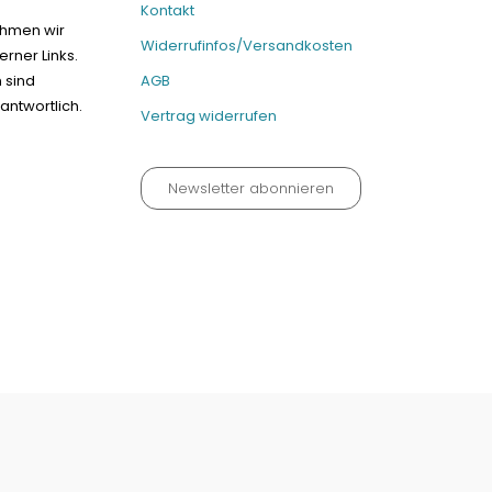
Kontakt
ehmen wir
Widerrufinfos/Versandkosten
erner Links.
n sind
AGB
antwortlich.
Vertrag widerrufen
Newsletter abonnieren
um
Kontakt
Widerrufinfos / Versandkosten
AGB