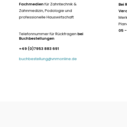
Fachmedien
für Zahntechnik &
Bei 
Zahnmedizin, Podologie und
Ver
professionelle Hauswirtschaft
Merk
Plan
05 
Telefonnummer für Rückfragen
bei
Buchbestellungen
+49 (0)7953 883 691
buchbestellung@vnmonline.de
© Fachmedien-direkt.de | Verlag Neuer Merkur