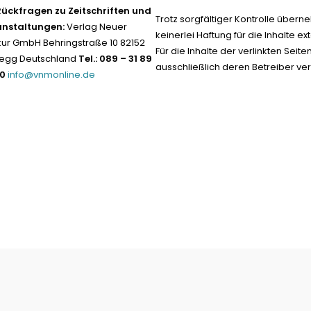
Rückfragen zu Zeitschriften und
Trotz sorgfältiger Kontrolle übern
anstaltungen:
Verlag Neuer
keinerlei Haftung für die Inhalte ext
ur GmbH Behringstraße 10 82152
Für die Inhalte der verlinkten Seite
egg Deutschland
Tel.: 089 – 31 89
ausschließlich deren Betreiber ver
-0
info@vnmonline.de
Datenschutz neu 2024
Impress
Vertrag widerrufen