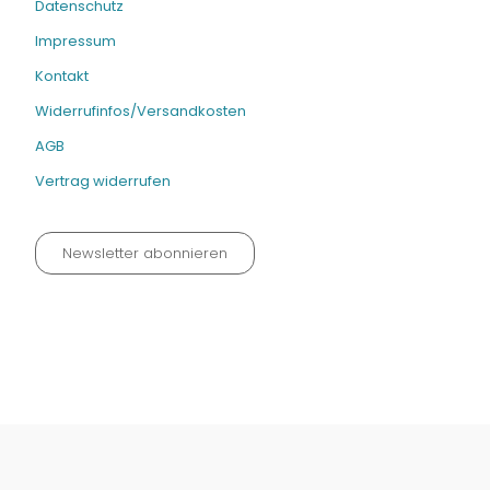
Datenschutz
Impressum
Kontakt
Widerrufinfos/Versandkosten
AGB
Vertrag widerrufen
Newsletter abonnieren
Datenschutz neu 2024
Impressum
Kontakt
Widerrufinfos / Versandkosten
AGB
Vertrag widerrufen
© Fachmedien-direkt.de | Verlag Neuer Merkur