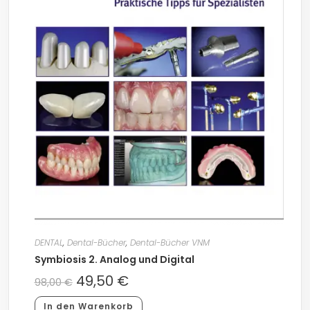
DENTAL
,
Dental-Bücher
,
Dental-Bücher VNM
Symbiosis 2. Analog und Digital
49,50
€
98,00
€
In den Warenkorb