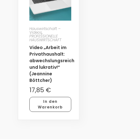
Hauswirtschaft –
Videos
,
PROFESSIONELLE
HAUSWIRTSCHAFT
Video „Arbeit im
Privathaushalt:
abwechslungsreich
und lukrativ!“
(Jeannine
Böttcher)
17,85
€
In den
Warenkorb