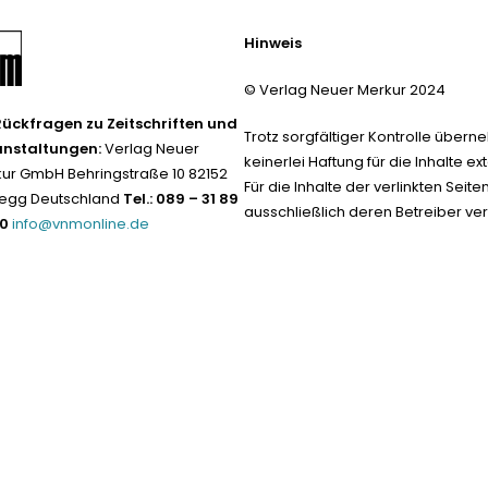
Hinweis
© Verlag Neuer Merkur 2024
Rückfragen zu Zeitschriften und
Trotz sorgfältiger Kontrolle übern
anstaltungen:
Verlag Neuer
keinerlei Haftung für die Inhalte ext
ur GmbH Behringstraße 10 82152
Für die Inhalte der verlinkten Seite
egg Deutschland
Tel.: 089 – 31 89
ausschließlich deren Betreiber ver
-0
info@vnmonline.de
Datenschutz neu 2024
Impress
Vertrag widerrufen