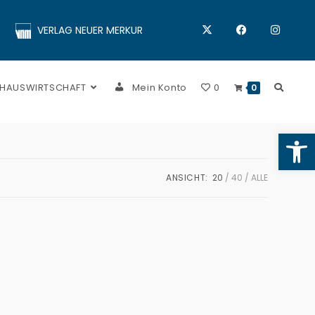
VERLAG NEUER MERKUR
 HAUSWIRTSCHAFT
Mein Konto
0
0
Op
ANSICHT:
20
40
ALLE