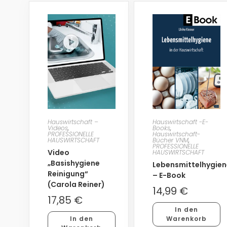
Hauswirtschaft –
Hauswirtschaft -E-
Videos
,
Books
,
PROFESSIONELLE
Hauswirtschaft-
HAUSWIRTSCHAFT
Bücher VNM
,
PROFESSIONELLE
Video
HAUSWIRTSCHAFT
„Basishygiene
Lebensmittelhygien
Reinigung“
– E-Book
(Carola Reiner)
14,99
€
17,85
€
In den
In den
Warenkorb