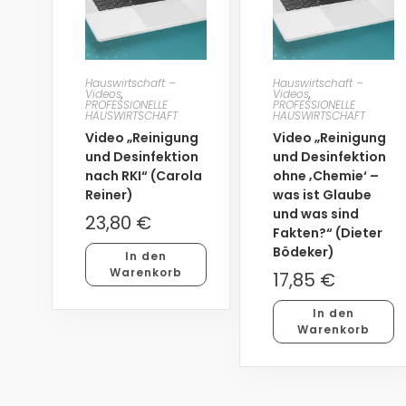
Hauswirtschaft –
Hauswirtschaft –
Videos
,
Videos
,
PROFESSIONELLE
PROFESSIONELLE
HAUSWIRTSCHAFT
HAUSWIRTSCHAFT
Video „Reinigung
Video „Reinigung
und Desinfektion
und Desinfektion
nach RKI“ (Carola
ohne ‚Chemie‘ –
Reiner)
was ist Glaube
und was sind
23,80
€
Fakten?“ (Dieter
Bödeker)
In den
Warenkorb
17,85
€
In den
Warenkorb