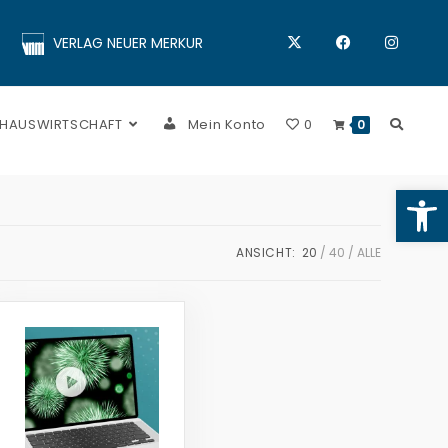
VERLAG NEUER MERKUR
 HAUSWIRTSCHAFT
Mein Konto
0
0
Op
ANSICHT:
20
40
ALLE