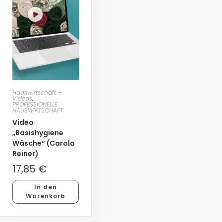
Hauswirtschaft –
Videos
,
PROFESSIONELLE
HAUSWIRTSCHAFT
Video
„Basishygiene
Wäsche“ (Carola
Reiner)
17,85
€
In den
Warenkorb