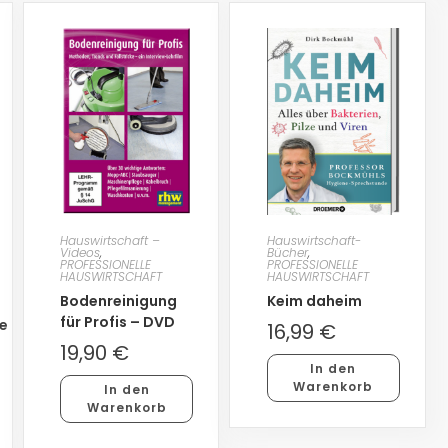
Hauswirtschaft –
Hauswirtschaft-
Videos
,
Bücher
,
PROFESSIONELLE
PROFESSIONELLE
HAUSWIRTSCHAFT
HAUSWIRTSCHAFT
Bodenreinigung
Keim daheim
für Profis – DVD
e
16,99
€
19,90
€
In den
Warenkorb
In den
Warenkorb