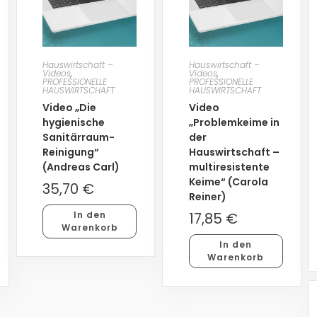
Hauswirtschaft –
Hauswirtschaft –
Videos
,
Videos
,
PROFESSIONELLE
PROFESSIONELLE
HAUSWIRTSCHAFT
HAUSWIRTSCHAFT
Video „Die
Video
hygienische
„Problemkeime in
Sanitärraum-
der
Reinigung“
Hauswirtschaft –
(Andreas Carl)
multiresistente
Keime“ (Carola
35,70
€
Reiner)
In den
17,85
€
Warenkorb
In den
Warenkorb