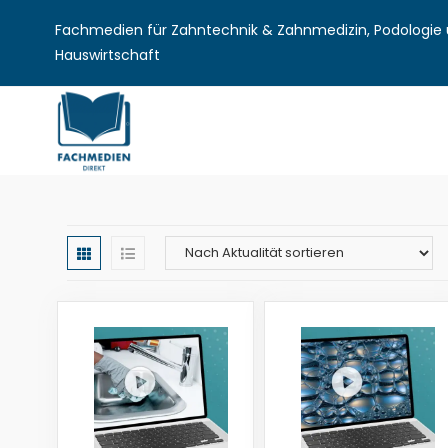
Fachmedien für Zahntechnik & Zahnmedizin, Podologie u
Hauswirtschaft