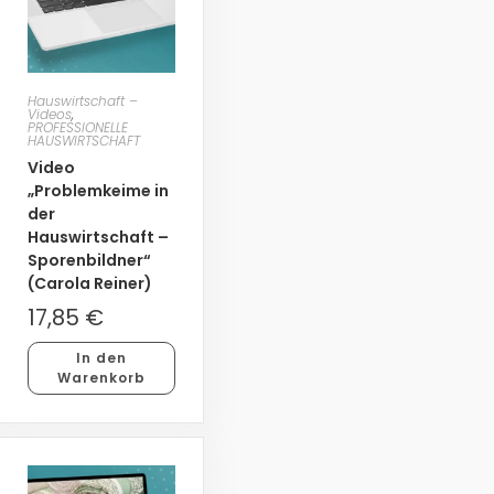
Hauswirtschaft –
Videos
,
PROFESSIONELLE
HAUSWIRTSCHAFT
Video
„Problemkeime in
der
Hauswirtschaft –
Sporenbildner“
(Carola Reiner)
17,85
€
In den
Warenkorb