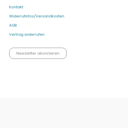
Kontakt
Widerrufinfos/Versandkosten
AGB
Vertrag widerrufen
Newsletter abonnieren
Datenschutz neu 2024
Impressum
Kontakt
Widerrufinfos / Versandkosten
AGB
Vertrag widerrufen
© Fachmedien-direkt.de | Verlag Neuer Merkur