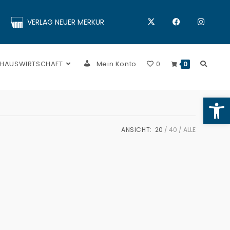
VERLAG NEUER MERKUR
 HAUSWIRTSCHAFT
Mein Konto
0
0
Op
ANSICHT:
20
40
ALLE