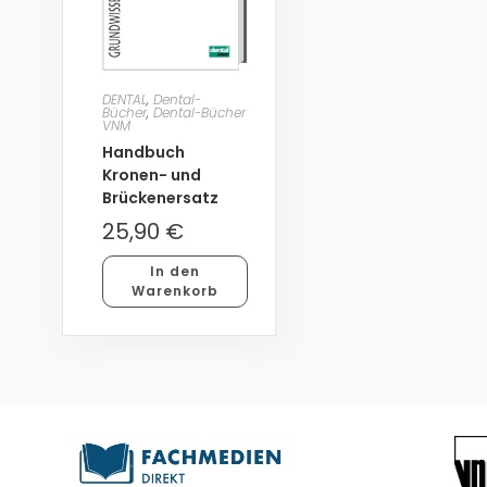
DENTAL
,
Dental-
Bücher
,
Dental-Bücher
VNM
Handbuch
Kronen- und
Brückenersatz
25,90
€
In den
Warenkorb