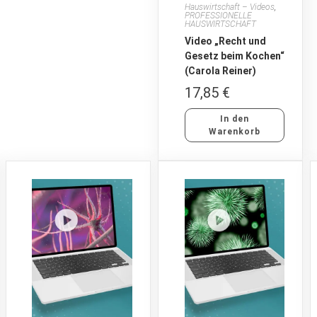
Hauswirtschaft – Videos
,
PROFESSIONELLE
HAUSWIRTSCHAFT
Video „Recht und
Gesetz beim Kochen“
(Carola Reiner)
17,85
€
In den
Warenkorb