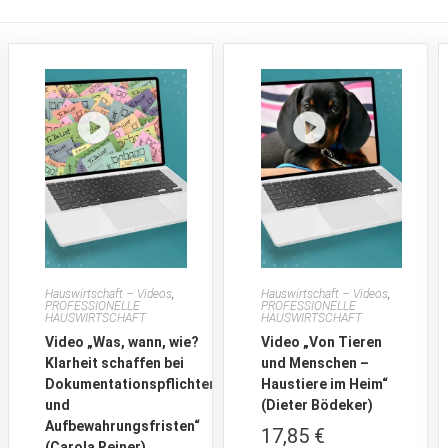
Hauswirtschaft – Videos
,
Hauswirtschaft – Videos
,
PROFESSIONELLE
PROFESSIONELLE
HAUSWIRTSCHAFT
HAUSWIRTSCHAFT
Video „Was, wann, wie?
Video „Von Tieren
Klarheit schaffen bei
und Menschen –
Dokumentationspflichten
Haustiere im Heim“
und
(Dieter Bödeker)
Aufbewahrungsfristen“
17,85
€
(Carola Reiner)