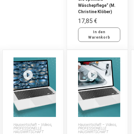
Wäschepflege“ (M.
Christine Klöber)
17,85
€
In den
Warenkorb
Hauswirtschaft – Videos
,
Hauswirtschaft – Videos
,
PROFESSIONELLE
PROFESSIONELLE
HAUSWIRTSCHAFT
HAUSWIRTSCHAFT