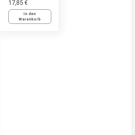
17,85
€
In den
Warenkorb