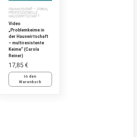
Hauswirtschaft – Videos
,
PROFESSIONELLE
HAUSWIRTSCHAFT
Video
„Problemkeime in
der Hauswirtschaft
– multiresistente
Keime“ (Carola
Reiner)
17,85
€
In den
Warenkorb