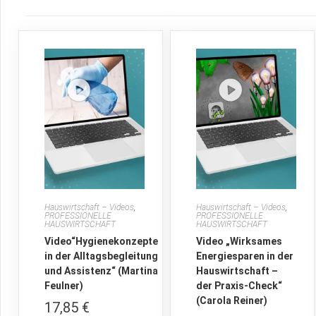
Hauswirtschaft – Videos
,
Hauswirtschaft – Videos
,
PROFESSIONELLE
PROFESSIONELLE
HAUSWIRTSCHAFT
HAUSWIRTSCHAFT
Video“Hygienekonzepte
Video „Wirksames
in der Alltagsbegleitung
Energiesparen in der
und Assistenz“ (Martina
Hauswirtschaft –
Feulner)
der Praxis-Check“
(Carola Reiner)
17,85
€