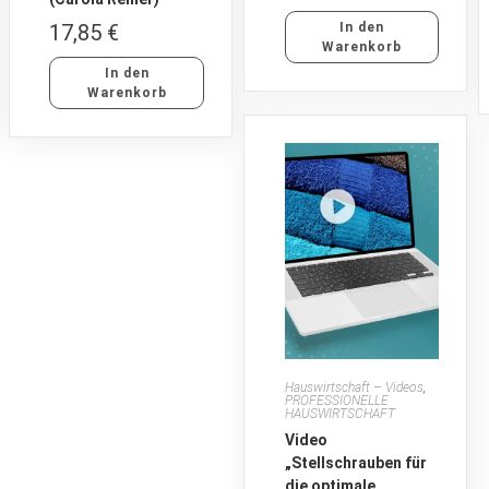
17,85
€
In den
Warenkorb
In den
Warenkorb
Hauswirtschaft – Videos
,
PROFESSIONELLE
HAUSWIRTSCHAFT
Video
„Stellschrauben für
die optimale