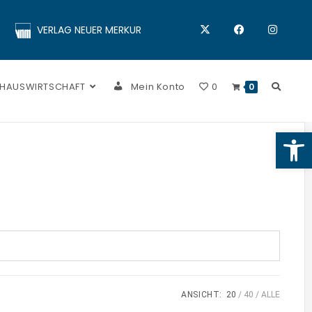
VERLAG NEUER MERKUR
 HAUSWIRTSCHAFT
Mein Konto
0
0
Op
ANSICHT:
20
40
ALLE