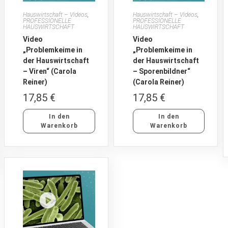
Hauswirtschaft – Videos
,
Hauswirtschaft – Videos
,
PROFESSIONELLE
PROFESSIONELLE
HAUSWIRTSCHAFT
HAUSWIRTSCHAFT
Video
Video
„Problemkeime in
„Problemkeime in
der Hauswirtschaft
der Hauswirtschaft
– Viren“ (Carola
– Sporenbildner“
Reiner)
(Carola Reiner)
17,85
€
17,85
€
In den
In den
Warenkorb
Warenkorb