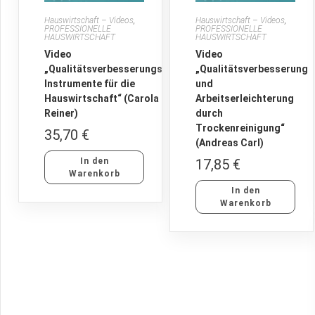
Hauswirtschaft – Videos
,
Hauswirtschaft – Videos
,
PROFESSIONELLE
PROFESSIONELLE
HAUSWIRTSCHAFT
HAUSWIRTSCHAFT
Video
Video
„Qualitätsverbesserungs-
„Qualitätsverbesserung
Instrumente für die
und
Hauswirtschaft“ (Carola
Arbeitserleichterung
Reiner)
durch
Trockenreinigung“
35,70
€
(Andreas Carl)
In den
17,85
€
Warenkorb
In den
Warenkorb