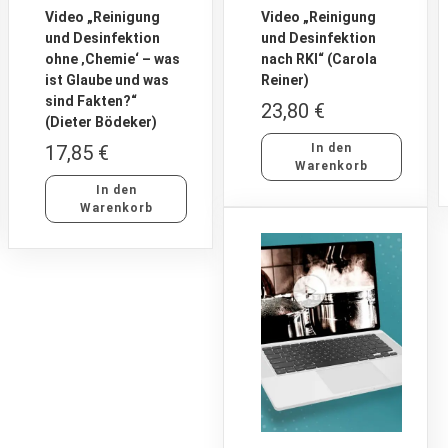
Video „Reinigung
Video „Reinigung
und Desinfektion
und Desinfektion
ohne ‚Chemie‘ – was
nach RKI“ (Carola
ist Glaube und was
Reiner)
sind Fakten?“
23,80
€
(Dieter Bödeker)
17,85
€
In den
Warenkorb
In den
Warenkorb