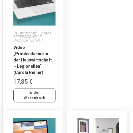
Hauswirtschaft – Videos
,
PROFESSIONELLE
HAUSWIRTSCHAFT
Video
„Problemkeime in
der Hauswirtschaft
– Legionellen“
(Carola Reiner)
17,85
€
In den
Warenkorb