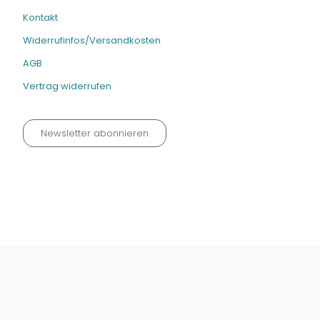
Kontakt
Widerrufinfos/Versandkosten
AGB
Vertrag widerrufen
Newsletter abonnieren
Datenschutz neu 2024
Impressum
Kontakt
Widerrufinfos / Versandkosten
AGB
Vertrag widerrufen
© Fachmedien-direkt.de | Verlag Neuer Merkur